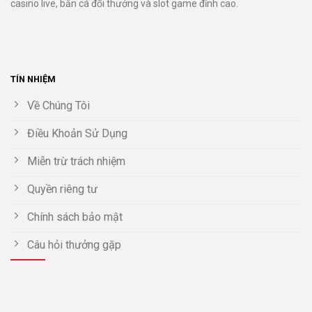
casino live, bắn cá đổi thưởng và slot game đỉnh cao.
TÍN NHIỆM
Về Chúng Tôi
Điều Khoản Sử Dụng
Miễn trừ trách nhiệm
Quyền riêng tư
Chính sách bảo mật
Câu hỏi thưởng gặp