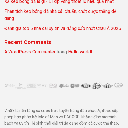
Xả kèo bóng đá là gì? Bí kíp vàng thoát lỗ hiệu quả nhất
Phân tích kèo bóng đá nhà cái chuẩn, chốt cược thắng dễ
dàng
Đánh giá top 5 nhà cái uy tín và đẳng cấp nhất Châu Á 2025
Recent Comments
A WordPress Commenter
trong
Hello world!
Vin88 là nền tảng cá cược trực tuyến hàng đầu châu Á, được cấp
phép hợp pháp bởi Isle of Man và PAGCOR, khẳng định sự minh
bạch và uy tín. Hệ sinh thái giải trí đa dạng gồm cá cược thể thao,