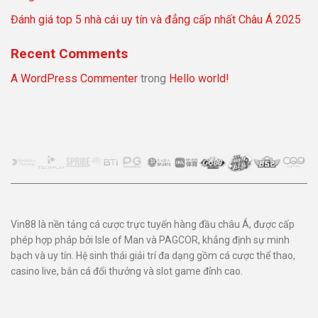
Đánh giá top 5 nhà cái uy tín và đẳng cấp nhất Châu Á 2025
Recent Comments
A WordPress Commenter
trong
Hello world!
Vin88 là nền tảng cá cược trực tuyến hàng đầu châu Á, được cấp
phép hợp pháp bởi Isle of Man và PAGCOR, khẳng định sự minh
bạch và uy tín. Hệ sinh thái giải trí đa dạng gồm cá cược thể thao,
casino live, bắn cá đổi thưởng và slot game đỉnh cao.