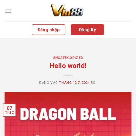
Bỏ
qua
nội
dung
Đăng nhập
Đăng Ký
UNCATEGORIZED
Hello world!
ĐĂNG VÀO
THÁNG 12 7, 2024
BỞI
07
Th12