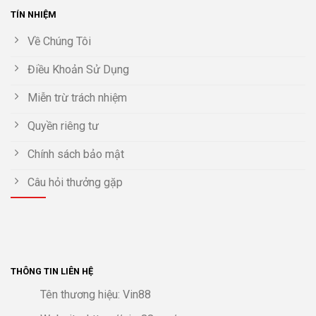
TÍN NHIỆM
Về Chúng Tôi
Điều Khoản Sử Dụng
Miễn trừ trách nhiệm
Quyền riêng tư
Chính sách bảo mật
Câu hỏi thưởng gặp
THÔNG TIN LIÊN HỆ
Tên thương hiệu: Vin88